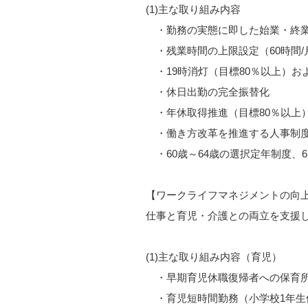
(1)主な取り組み内容
・勤務の実態に即した始業・終業
・残業時間の上限設定（60時間/
・19時消灯（目標80％以上）お
・休日出勤の完全振替化
・年休取得推進（目標80％以上
・働き方改革を推進する人事制度
・60歳～64歳の選択定年制度、
【ワークライフマネジメントの向
仕事と育児・介護との両立を支援
(1)主な取り組み内容（育児）
・早期育児休職復帰者への保育
・育児短時間勤務（小学校1年生