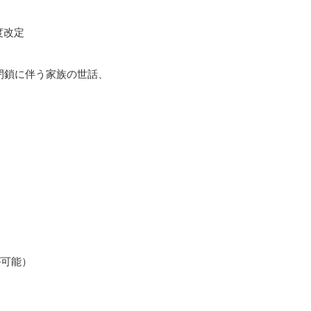
度改定
閉鎖に伴う家族の世話、
が可能）