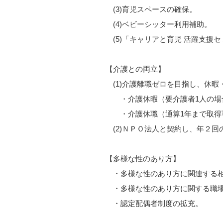
(3)育児スペースの確保。
(4)ベビーシッター利用補助。
(5)「キャリアと育児 活躍支援
【介護との両立】
(1)介護離職ゼロを目指し、休暇
・介護休暇（要介護者1人の場合
・介護休職（通算1年まで取得
(2)ＮＰＯ法人と契約し、年２回
【多様な性のあり方】
・多様な性のあり方に関連する相
・多様な性のあり方に関する職場
・認定配偶者制度の拡充。