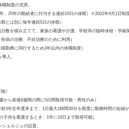
休職制度の充実。
25年の勤続者に付与する連続10日の休暇）※2022年4月1日制
暇とは別に毎年連続5日の休暇）
数を積み立てて、家族の看護や介護、学校等の臨時休校・学級
療、不妊治療のために利用）
勤務に同行するため3年以内の休職制度）
を導入。
可能）
から産後8週間の間に5日間取得可能・男性のみ）
3年生年度末まで、1日最大1時間30分を限度に勤務時間の短縮
子供を看護するとき、1年に10日まで取得可能）
ンシェルジュの設置。