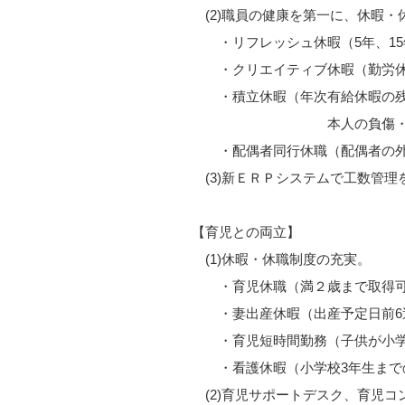
(2)職員の健康を第一に、休暇・
・リフレッシュ休暇（5年、15年、
・クリエイティブ休暇（勤労休
・積立休暇（年次有給休暇の残日
本人の負傷・疾病の治
・配偶者同行休職（配偶者の外国
(3)新ＥＲＰシステムで工数管理
【育児との両立】
(1)休暇・休職制度の充実。
・育児休職（満２歳まで取得
・妻出産休暇（出産予定日前6週
・育児短時間勤務（子供が小学校
・看護休暇（小学校3年生までの
(2)育児サポートデスク、育児コ