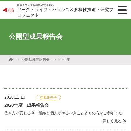
中央大学大学院戦略経営研究科
ワーク・ライフ・バランス＆多様性推進・研究プ
ロジェクト
公開型成果報告会
公開型成果報告会
2020年
2020.11.10
成果報告会
2020年度 成果報告会
働き方が変わる今，組織と個人がやるべきこと多くの方がご参加くださいました。改めてお礼申し上げます。 コロナ禍でのリモートワークの拡大などによる新しい働き方や職場マネジメントの課題を取上げます。日時： 2020年11月10日（火）13時15分～17時10分 （zoom入室開始：13
詳しく見る