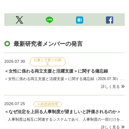
最新研究者メンバーの発言
仕事と子育ての両
2026.07.30
立
＜女性に係わる両立支援と活躍支援＞に関する備忘録
＜女性に係わる両立支援と活躍支援＞に関する備忘録（2026.07.30） 小論は、女性の就業継続とキャリア形成（活躍支援）に関する課題と解決策について、両立支援制度の現状、職場風土、管理職マネジメント、周囲の負荷構造などの観点から整理したメモです。① &nb
詳しく見る
2026.07.25
人的資源管理
＜なぜ法定を上回る人事制度が望ましいと評価されるのか＞
人事制度は相互に関連するシステムであり、人事制度の一部だけを取り出してその望ましさを判断することはできない。しかし実際には、人事制度の一部を取り上げ、その一部の制度の水準（法定を上回るなど）をもって当該人事制度を評価する議論がしばしば見られる。とりわけ育
詳しく見る