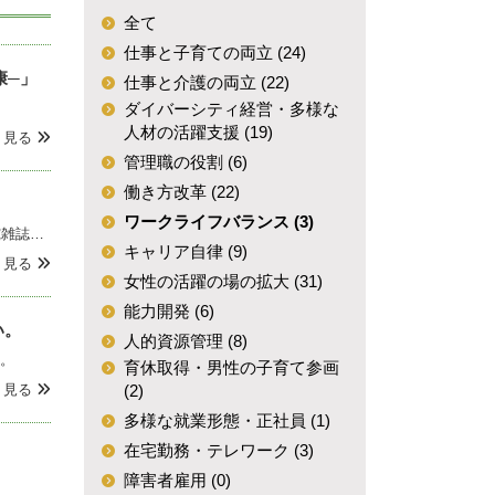
全て
仕事と子育ての両立 (24)
康─」
仕事と介護の両立 (22)
ダイバーシティ経営・多様な
人材の活躍支援 (19)
く見る
管理職の役割 (6)
働き方改革 (22)
ワークライフバランス (3)
平成の30年間ほどの間に日本の労働市場で生じた特徴的な事象や変化を解説した『日本労働研究雑誌』（2020年4月号）の特集「平成の労働市場」に「ワーク・ライフ・バランス」を寄稿しました。他の論稿も興味深いものです。
キャリア自律 (9)
く見る
女性の活躍の場の拡大 (31)
能力開発 (6)
い。
人的資源管理 (8)
。
育休取得・男性の子育て参画
く見る
(2)
多様な就業形態・正社員 (1)
在宅勤務・テレワーク (3)
障害者雇用 (0)