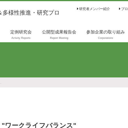
研究者メンバー紹介
プロ
＆多様性推進・研究プロ
は
定例研究会
公開型成果報告会
参加企業の取り組み
Activity Reports
Report Meeting
Corporations
ライフバランス"
 "ワークライフバランス"